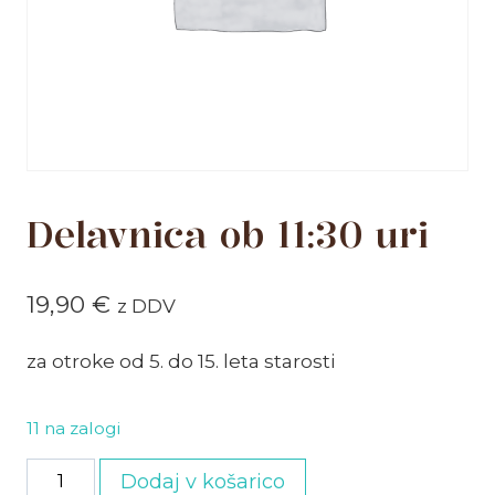
Delavnica ob 11:30 uri
19,90
€
z DDV
za otroke od 5. do 15. leta starosti
11 na zalogi
Delavnica
Dodaj v košarico