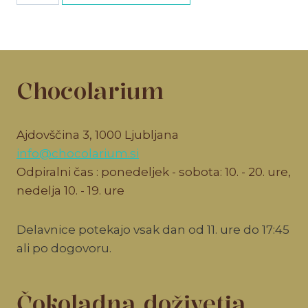
količina
Chocolarium
Ajdovščina 3, 1000 Ljubljana
info@chocolarium.si
Odpiralni čas : ponedeljek - sobota: 10. - 20. ure,
nedelja 10. - 19. ure
Delavnice potekajo vsak dan od 11. ure do 17:45
ali po dogovoru.
Čokoladna doživetja