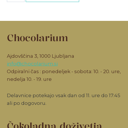
vstopnica
količina
Chocolarium
Ajdovščina 3, 1000 Ljubljana
info@chocolarium.si
Odpiralni čas : ponedeljek - sobota: 10. - 20. ure,
nedelja 10. - 19. ure
Delavnice potekajo vsak dan od 11. ure do 17:45
ali po dogovoru.
Čokoladna doživetja