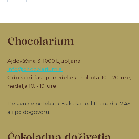
vstopnica
količina
Chocolarium
Ajdovščina 3, 1000 Ljubljana
info@chocolarium.si
Odpiralni čas : ponedeljek - sobota: 10. - 20. ure,
nedelja 10. - 19. ure
Delavnice potekajo vsak dan od 11. ure do 17:45
ali po dogovoru.
Čokoladna doživetja