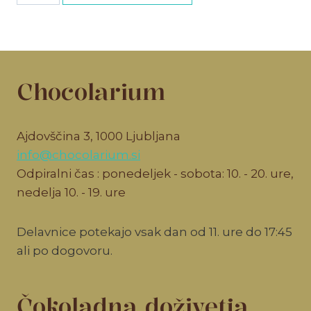
vstopnica
količina
Chocolarium
Ajdovščina 3, 1000 Ljubljana
info@chocolarium.si
Odpiralni čas : ponedeljek - sobota: 10. - 20. ure,
nedelja 10. - 19. ure
Delavnice potekajo vsak dan od 11. ure do 17:45
ali po dogovoru.
Čokoladna doživetja