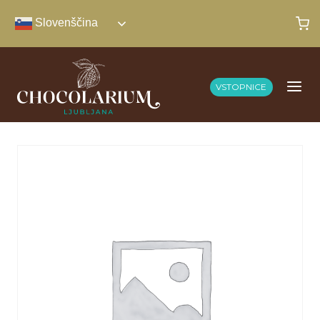
Skip
Slovenščina
to
content
VSTOPNICE