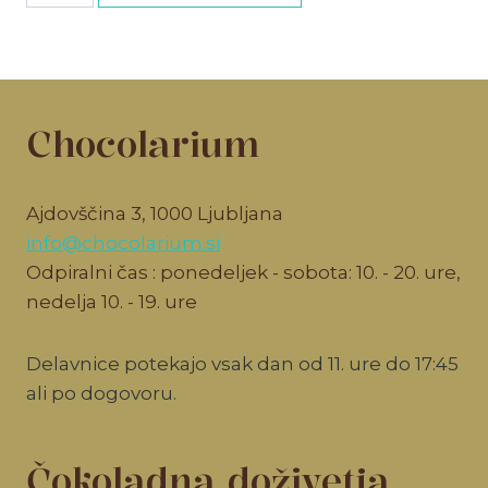
vstopnica
količina
Chocolarium
Ajdovščina 3, 1000 Ljubljana
info@chocolarium.si
Odpiralni čas : ponedeljek - sobota: 10. - 20. ure,
nedelja 10. - 19. ure
Delavnice potekajo vsak dan od 11. ure do 17:45
ali po dogovoru.
Čokoladna doživetja