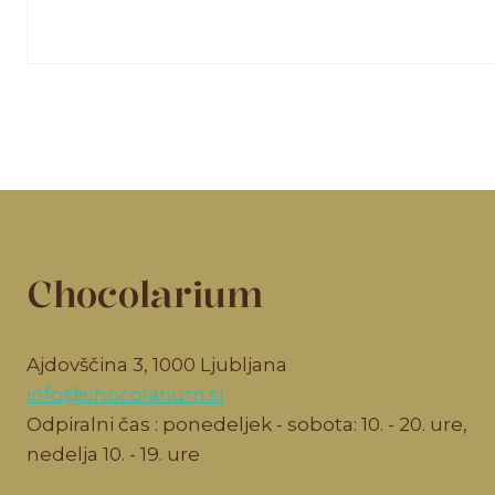
Chocolarium
Ajdovščina 3, 1000 Ljubljana
info@chocolarium.si
Odpiralni čas : ponedeljek - sobota: 10. - 20. ure,
nedelja 10. - 19. ure