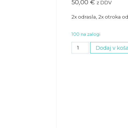
50,00
€
z DDV
2x odrasla, 2x otroka od
100 na zalogi
Družinska
Dodaj v koša
vstopnica
količina