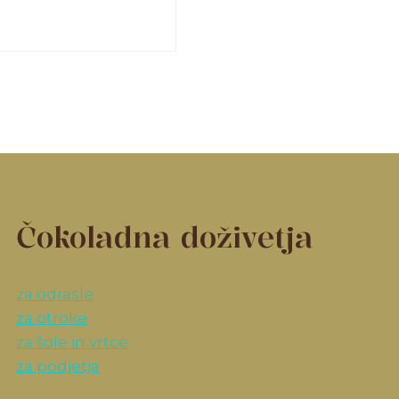
Čokoladna doživetja
za odrasle
za otroke
za šole in vrtce
za podjetja