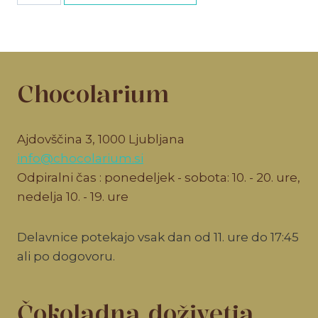
vstopnica
količina
Chocolarium
Ajdovščina 3, 1000 Ljubljana
info@chocolarium.si
Odpiralni čas : ponedeljek - sobota: 10. - 20. ure,
nedelja 10. - 19. ure
Delavnice potekajo vsak dan od 11. ure do 17:45
ali po dogovoru.
Čokoladna doživetja