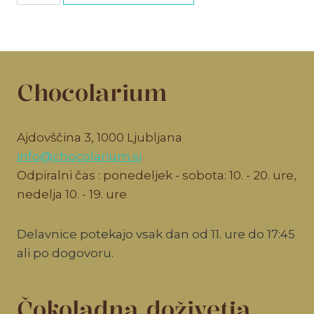
vstopnica
količina
Chocolarium
Ajdovščina 3, 1000 Ljubljana
info@chocolarium.si
Odpiralni čas : ponedeljek - sobota: 10. - 20. ure,
nedelja 10. - 19. ure
Delavnice potekajo vsak dan od 11. ure do 17:45
ali po dogovoru.
Čokoladna doživetja