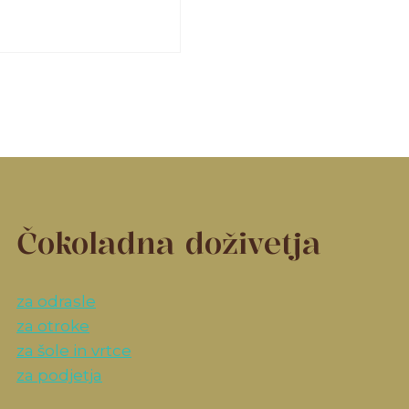
Čokoladna doživetja
za odrasle
za otroke
za šole in vrtce
za podjetja