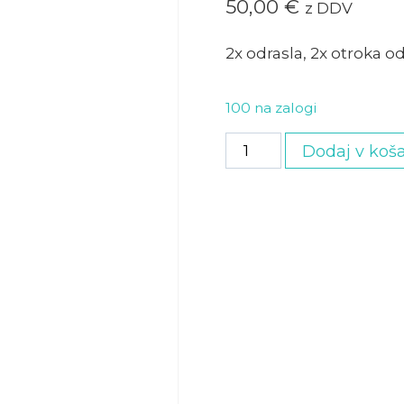
50,00
€
z DDV
2x odrasla, 2x otroka od
100 na zalogi
Družinska
Dodaj v koša
vstopnica
količina