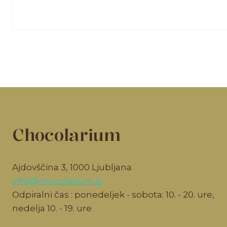
Chocolarium
Ajdovščina 3, 1000 Ljubljana
info@chocolarium.si
Odpiralni čas : ponedeljek - sobota: 10. - 20. ure,
nedelja 10. - 19. ure