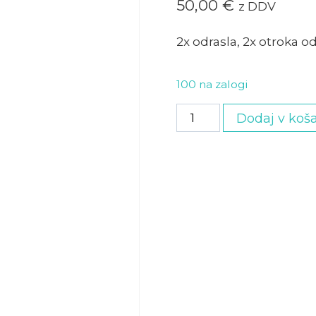
50,00
€
z DDV
2x odrasla, 2x otroka od
100 na zalogi
Družinska
Dodaj v koša
vstopnica
količina