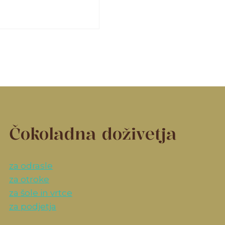
Čokoladna doživetja
za odrasle
za otroke
za šole in vrtce
za podjetja