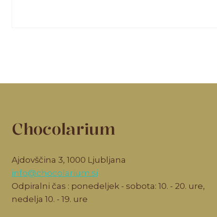
Chocolarium
Ajdovščina 3, 1000 Ljubljana
info@chocolarium.si
Odpiralni čas : ponedeljek - sobota: 10. - 20. ure,
nedelja 10. - 19. ure