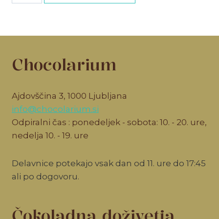
vstopnica
količina
Chocolarium
Ajdovščina 3, 1000 Ljubljana
info@chocolarium.si
Odpiralni čas : ponedeljek - sobota: 10. - 20. ure,
nedelja 10. - 19. ure
Delavnice potekajo vsak dan od 11. ure do 17:45
ali po dogovoru.
Čokoladna doživetja