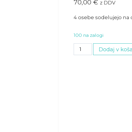
70,00
€
z DDV
4 osebe sodelujejo na 
100 na zalogi
Družinska
Dodaj v koša
vstopnica
s
4
delavnicami
količina