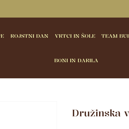
CE
ROJSTNI DAN
VRTCI IN ŠOLE
TEAM BUI
BONI IN DARILA
Družinska v