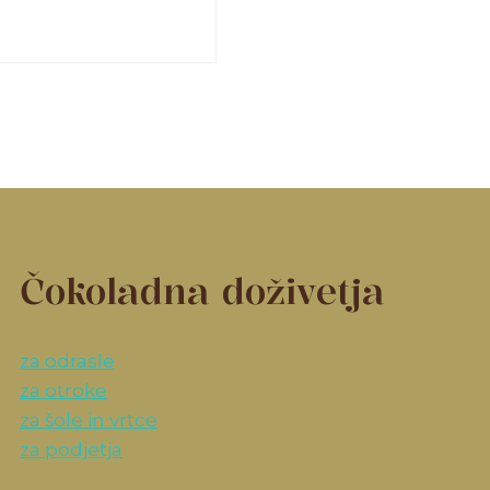
Čokoladna doživetja
za odrasle
za otroke
za šole in vrtce
za podjetja