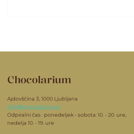
Chocolarium
Ajdovščina 3, 1000 Ljubljana
info@chocolarium.si
Odpiralni čas : ponedeljek - sobota: 10. - 20. ure,
nedelja 10. - 19. ure