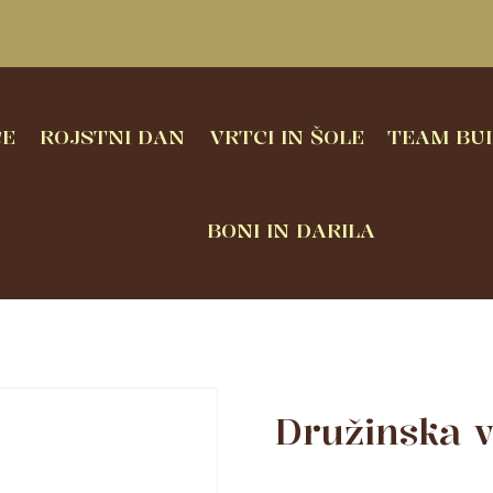
CE
ROJSTNI DAN
VRTCI IN ŠOLE
TEAM BUI
BONI IN DARILA
Družinska v