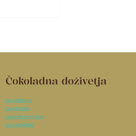
Čokoladna doživetja
za odrasle
za otroke
za šole in vrtce
za podjetja