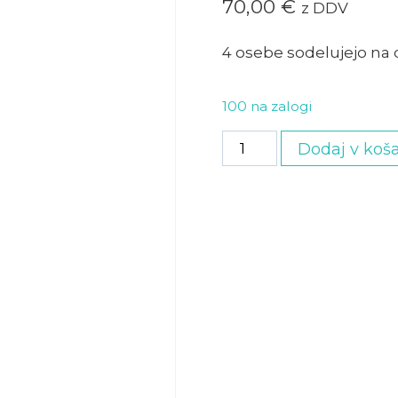
70,00
€
z DDV
4 osebe sodelujejo na 
100 na zalogi
Družinska
Dodaj v koša
vstopnica
s
4
delavnicami
količina