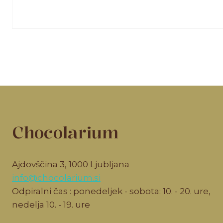
Chocolarium
Ajdovščina 3, 1000 Ljubljana
info@chocolarium.si
Odpiralni čas : ponedeljek - sobota: 10. - 20. ure,
nedelja 10. - 19. ure