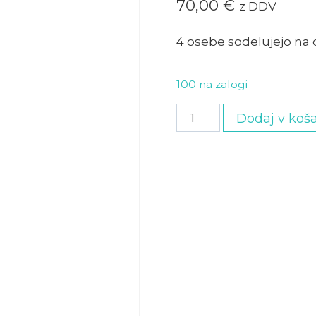
70,00
€
z DDV
4 osebe sodelujejo na 
100 na zalogi
Družinska
Dodaj v koša
vstopnica
s
4
delavnicami
količina