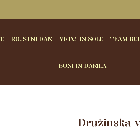
CE
ROJSTNI DAN
VRTCI IN ŠOLE
TEAM BUI
BONI IN DARILA
Družinska v