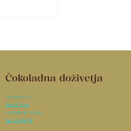
Čokoladna doživetja
za odrasle
za otroke
za šole in vrtce
za podjetja