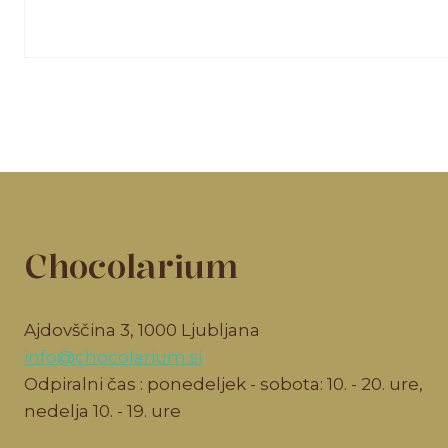
Chocolarium
Ajdovščina 3, 1000 Ljubljana
info@chocolarium.si
Odpiralni čas : ponedeljek - sobota: 10. - 20. ure,
nedelja 10. - 19. ure