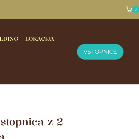
0
LDING
LOKACIJA
VSTOPNICE
stopnica z 2
a