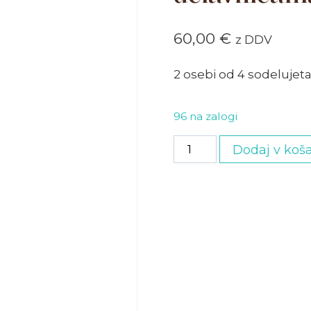
60,00
€
z DDV
2 osebi od 4 sodelujeta
96 na zalogi
Družinska
Dodaj v koša
vstopnica
z
2
delavnicama
količina