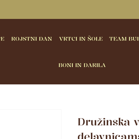
CE
ROJSTNI DAN
VRTCI IN ŠOLE
TEAM BUI
BONI IN DARILA
Družinska v
delavnicam