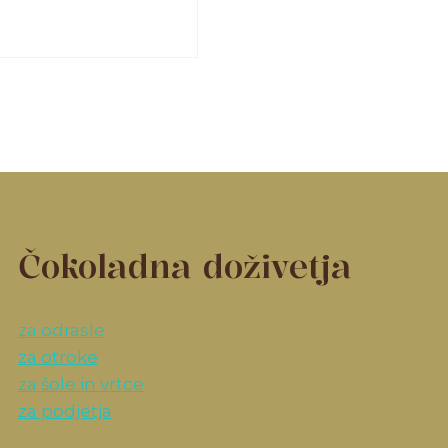
Čokoladna doživetja
za odrasle
za otroke
za šole in vrtce
za podjetja