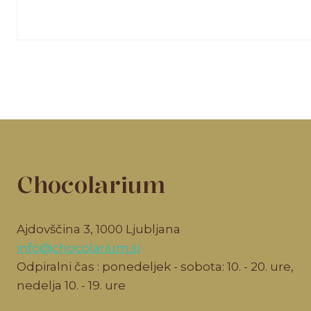
Chocolarium
Ajdovščina 3, 1000 Ljubljana
info@chocolarium.si
Odpiralni čas : ponedeljek - sobota: 10. - 20. ure,
nedelja 10. - 19. ure