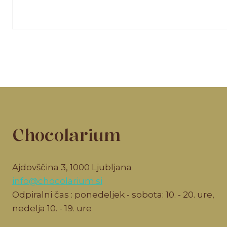
Chocolarium
Ajdovščina 3, 1000 Ljubljana
info@chocolarium.si
Odpiralni čas : ponedeljek - sobota: 10. - 20. ure,
nedelja 10. - 19. ure