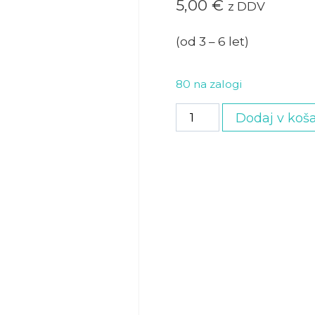
5,00
€
z DDV
(od 3 – 6 let)
80 na zalogi
Malček
Dodaj v koša
količina