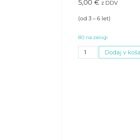
5,00
€
z DDV
(od 3 – 6 let)
80 na zalogi
Malček
Dodaj v koša
količina