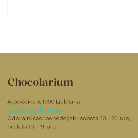
Chocolarium
Ajdovščina 3, 1000 Ljubljana
info@chocolarium.si
Odpiralni čas : ponedeljek - sobota: 10. - 20. ure,
nedelja 10. - 19. ure