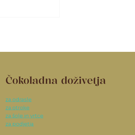
Čokoladna doživetja
za odrasle
za otroke
za šole in vrtce
za podjetja