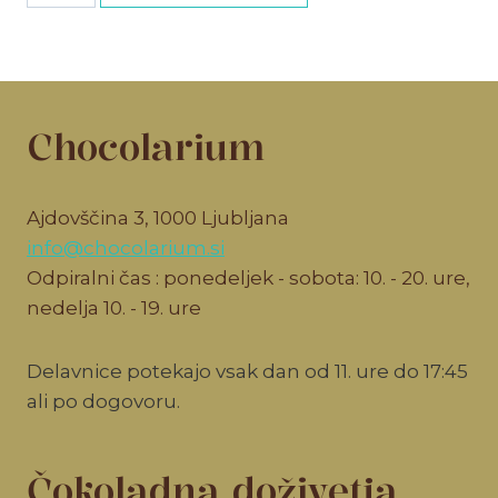
količina
Chocolarium
Ajdovščina 3, 1000 Ljubljana
info@chocolarium.si
Odpiralni čas : ponedeljek - sobota: 10. - 20. ure,
nedelja 10. - 19. ure
Delavnice potekajo vsak dan od 11. ure do 17:45
ali po dogovoru.
Čokoladna doživetja