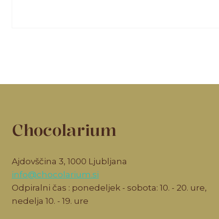
Chocolarium
Ajdovščina 3, 1000 Ljubljana
info@chocolarium.si
Odpiralni čas : ponedeljek - sobota: 10. - 20. ure,
nedelja 10. - 19. ure