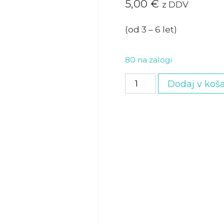
5,00
€
z DDV
(od 3 – 6 let)
80 na zalogi
Malček
Dodaj v koša
količina