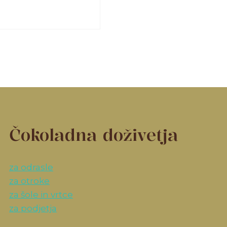
Čokoladna doživetja
za odrasle
za otroke
za šole in vrtce
za podjetja