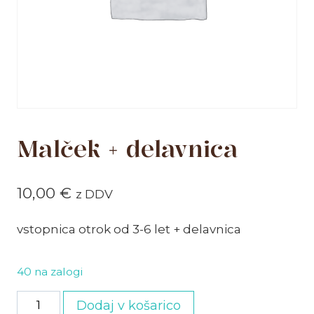
Malček + delavnica
10,00
€
z DDV
vstopnica otrok od 3-6 let + delavnica
40 na zalogi
Malček
Dodaj v košarico