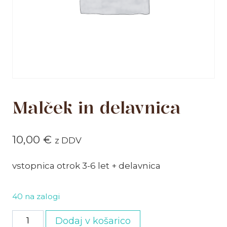
Malček in delavnica
10,00
€
z DDV
vstopnica otrok 3-6 let + delavnica
40 na zalogi
Malček
Dodaj v košarico