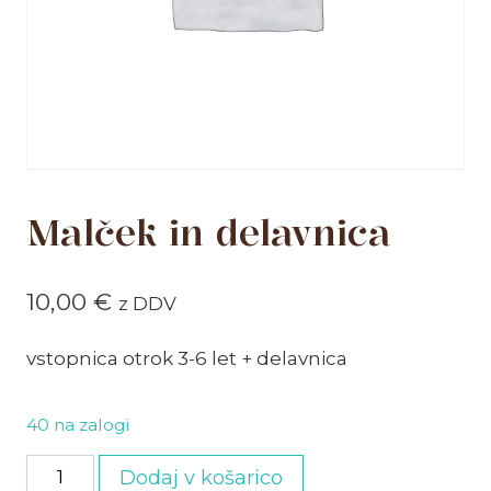
Malček in delavnica
10,00
€
z DDV
vstopnica otrok 3-6 let + delavnica
40 na zalogi
Malček
Dodaj v košarico