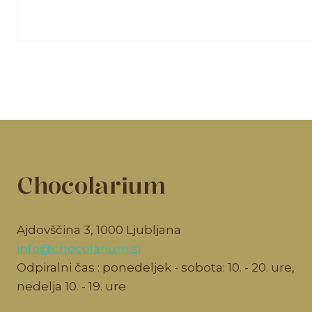
Chocolarium
Ajdovščina 3, 1000 Ljubljana
info@chocolarium.si
Odpiralni čas : ponedeljek - sobota: 10. - 20. ure,
nedelja 10. - 19. ure