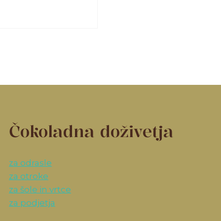
Čokoladna doživetja
za odrasle
za otroke
za šole in vrtce
za podjetja