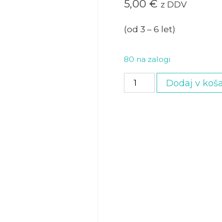
5,00
€
z DDV
(od 3 – 6 let)
80 na zalogi
Malček
Dodaj v koša
ogled
muzeja
količina