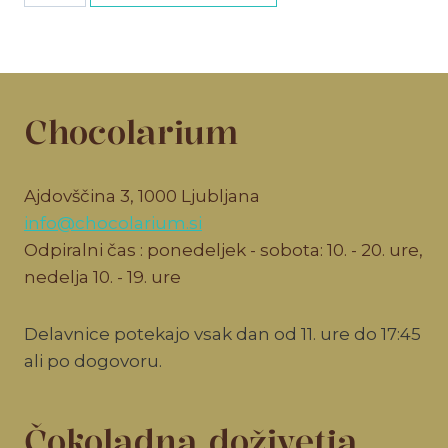
količina
Chocolarium
Ajdovščina 3, 1000 Ljubljana
info@chocolarium.si
Odpiralni čas : ponedeljek - sobota: 10. - 20. ure,
nedelja 10. - 19. ure
Delavnice potekajo vsak dan od 11. ure do 17:45
ali po dogovoru.
Čokoladna doživetja