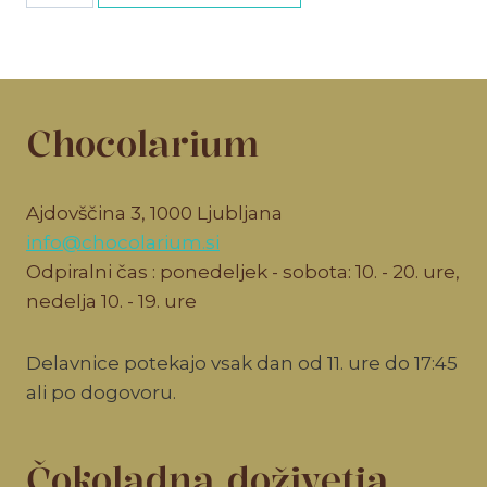
količina
Chocolarium
Ajdovščina 3, 1000 Ljubljana
info@chocolarium.si
Odpiralni čas : ponedeljek - sobota: 10. - 20. ure,
nedelja 10. - 19. ure
Delavnice potekajo vsak dan od 11. ure do 17:45
ali po dogovoru.
Čokoladna doživetja