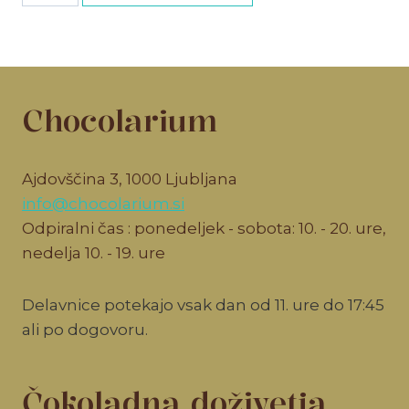
količina
Chocolarium
Ajdovščina 3, 1000 Ljubljana
info@chocolarium.si
Odpiralni čas : ponedeljek - sobota: 10. - 20. ure,
nedelja 10. - 19. ure
Delavnice potekajo vsak dan od 11. ure do 17:45
ali po dogovoru.
Čokoladna doživetja