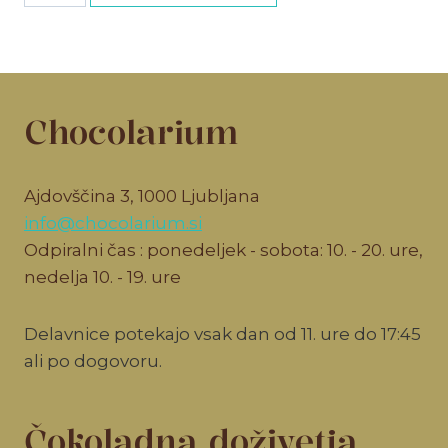
količina
Chocolarium
Ajdovščina 3, 1000 Ljubljana
info@chocolarium.si
Odpiralni čas : ponedeljek - sobota: 10. - 20. ure,
nedelja 10. - 19. ure
Delavnice potekajo vsak dan od 11. ure do 17:45
ali po dogovoru.
Čokoladna doživetja