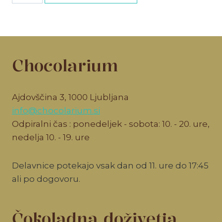
količina
Chocolarium
Ajdovščina 3, 1000 Ljubljana
info@chocolarium.si
Odpiralni čas : ponedeljek - sobota: 10. - 20. ure,
nedelja 10. - 19. ure
Delavnice potekajo vsak dan od 11. ure do 17:45
ali po dogovoru.
Čokoladna doživetja