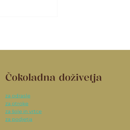
Čokoladna doživetja
za odrasle
za otroke
za šole in vrtce
za podjetja