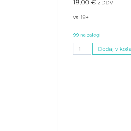
18,00
€
z DDV
vsi 18+
99 na zalogi
Odrasli
Dodaj v koša
količina