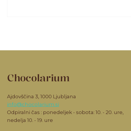
Chocolarium
Ajdovščina 3, 1000 Ljubljana
info@chocolarium.si
Odpiralni čas : ponedeljek - sobota: 10. - 20. ure,
nedelja 10. - 19. ure