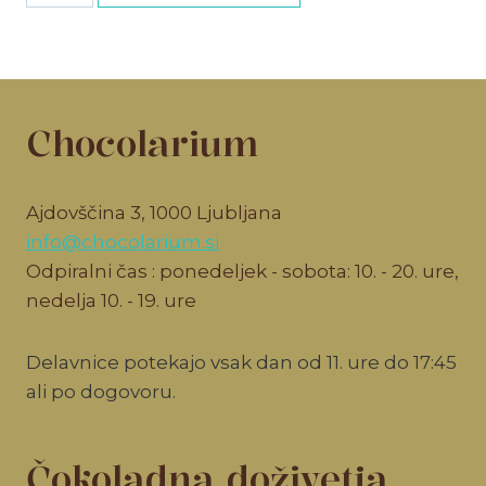
količina
Chocolarium
Ajdovščina 3, 1000 Ljubljana
info@chocolarium.si
Odpiralni čas : ponedeljek - sobota: 10. - 20. ure,
nedelja 10. - 19. ure
Delavnice potekajo vsak dan od 11. ure do 17:45
ali po dogovoru.
Čokoladna doživetja