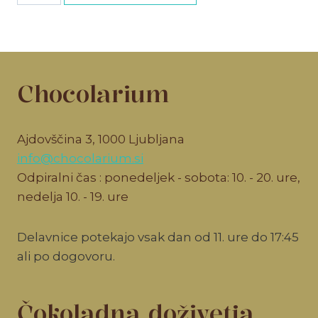
količina
Chocolarium
Ajdovščina 3, 1000 Ljubljana
info@chocolarium.si
Odpiralni čas : ponedeljek - sobota: 10. - 20. ure,
nedelja 10. - 19. ure
Delavnice potekajo vsak dan od 11. ure do 17:45
ali po dogovoru.
Čokoladna doživetja