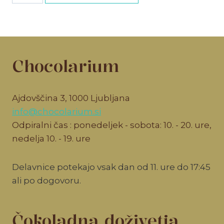
količina
Chocolarium
Ajdovščina 3, 1000 Ljubljana
info@chocolarium.si
Odpiralni čas : ponedeljek - sobota: 10. - 20. ure,
nedelja 10. - 19. ure
Delavnice potekajo vsak dan od 11. ure do 17:45
ali po dogovoru.
Čokoladna doživetja