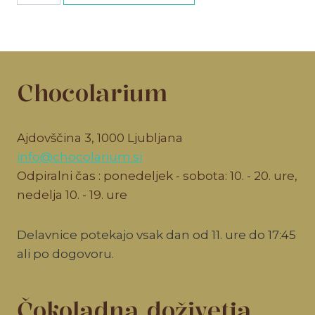
količina
Chocolarium
Ajdovščina 3, 1000 Ljubljana
info@chocolarium.si
Odpiralni čas : ponedeljek - sobota: 10. - 20. ure,
nedelja 10. - 19. ure
Delavnice potekajo vsak dan od 11. ure do 17:45
ali po dogovoru.
Čokoladna doživetja