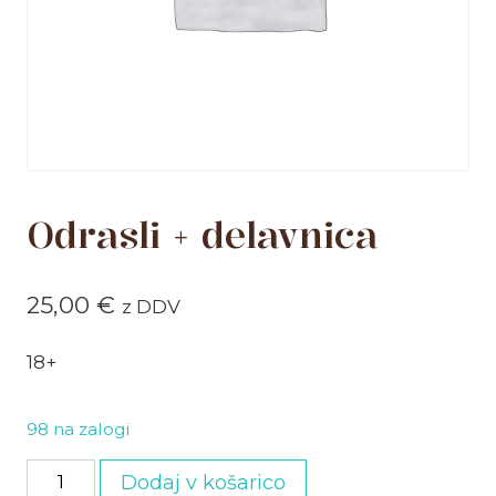
Odrasli + delavnica
25,00
€
z DDV
18+
98 na zalogi
Odrasli
Dodaj v košarico