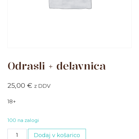
Odrasli + delavnica
25,00
€
z DDV
18+
100 na zalogi
Odrasli
Dodaj v košarico