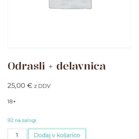
Odrasli + delavnica
25,00
€
z DDV
18+
92 na zalogi
Odrasli
Dodaj v košarico