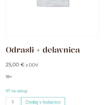
Odrasli + delavnica
25,00
€
z DDV
18+
97 na zalogi
Odrasli
Dodaj v košarico