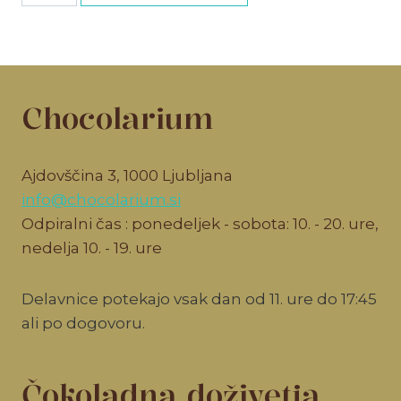
količina
Chocolarium
Ajdovščina 3, 1000 Ljubljana
info@chocolarium.si
Odpiralni čas : ponedeljek - sobota: 10. - 20. ure,
nedelja 10. - 19. ure
Delavnice potekajo vsak dan od 11. ure do 17:45
ali po dogovoru.
Čokoladna doživetja