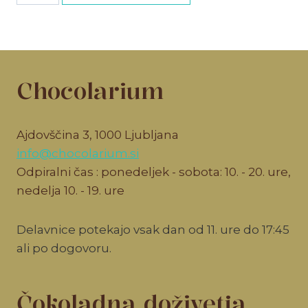
količina
Chocolarium
Ajdovščina 3, 1000 Ljubljana
info@chocolarium.si
Odpiralni čas : ponedeljek - sobota: 10. - 20. ure,
nedelja 10. - 19. ure
Delavnice potekajo vsak dan od 11. ure do 17:45
ali po dogovoru.
Čokoladna doživetja