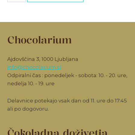
količina
Chocolarium
Ajdovščina 3, 1000 Ljubljana
info@chocolarium.si
Odpiralni čas : ponedeljek - sobota: 10. - 20. ure,
nedelja 10. - 19. ure
Delavnice potekajo vsak dan od 11. ure do 17:45
ali po dogovoru.
Čokoladna doživetja