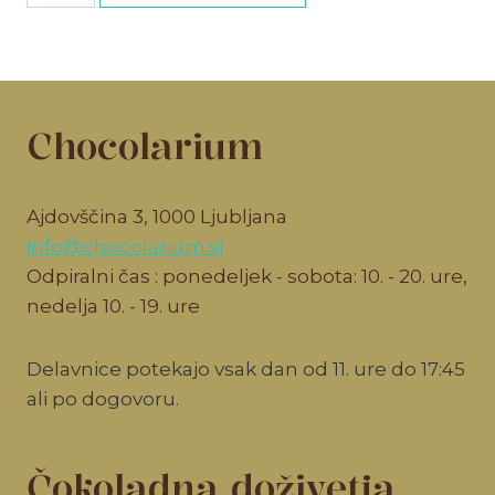
količina
Chocolarium
Ajdovščina 3, 1000 Ljubljana
info@chocolarium.si
Odpiralni čas : ponedeljek - sobota: 10. - 20. ure,
nedelja 10. - 19. ure
Delavnice potekajo vsak dan od 11. ure do 17:45
ali po dogovoru.
Čokoladna doživetja