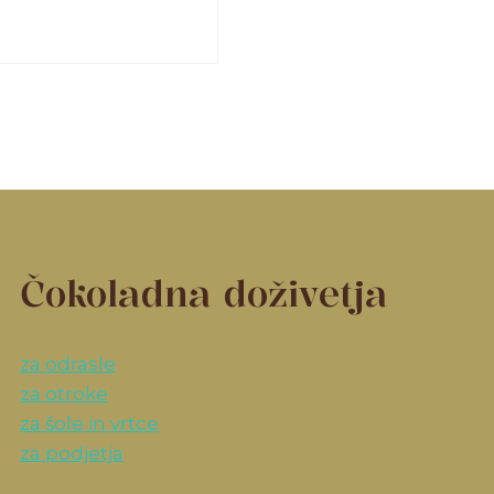
Čokoladna doživetja
za odrasle
za otroke
za šole in vrtce
za podjetja