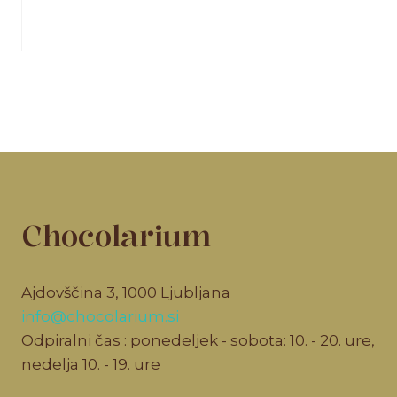
Chocolarium
Ajdovščina 3, 1000 Ljubljana
info@chocolarium.si
Odpiralni čas : ponedeljek - sobota: 10. - 20. ure,
nedelja 10. - 19. ure