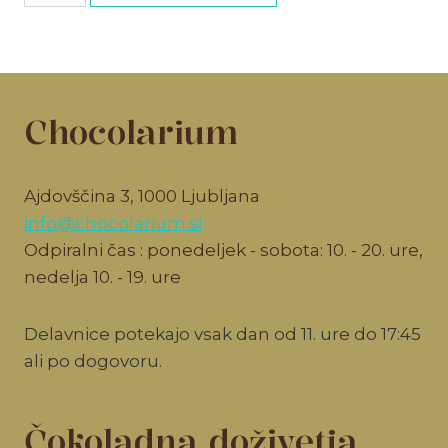
količina
Chocolarium
Ajdovščina 3, 1000 Ljubljana
info@chocolarium.si
Odpiralni čas : ponedeljek - sobota: 10. - 20. ure,
nedelja 10. - 19. ure
Delavnice potekajo vsak dan od 11. ure do 17:45
ali po dogovoru.
Čokoladna doživetja