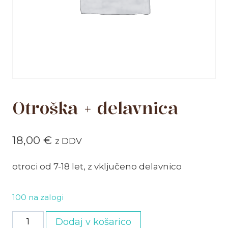
Otroška + delavnica
18,00
€
z DDV
otroci od 7-18 let, z vključeno delavnico
100 na zalogi
Otroška
Dodaj v košarico