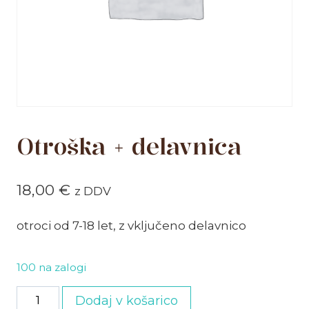
Otroška + delavnica
18,00
€
z DDV
otroci od 7-18 let, z vključeno delavnico
100 na zalogi
Otroška
Dodaj v košarico