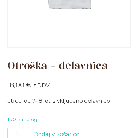
Otroška + delavnica
18,00
€
z DDV
otroci od 7-18 let, z vključeno delavnico
100 na zalogi
Otroška
Dodaj v košarico