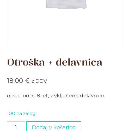
Otroška + delavnica
18,00
€
z DDV
otroci od 7-18 let, z vključeno delavnico
100 na zalogi
Otroška
Dodaj v košarico