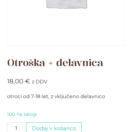
Otroška + delavnica
18,00
€
z DDV
otroci od 7-18 let, z vključeno delavnico
100 na zalogi
Otroška
Dodaj v košarico