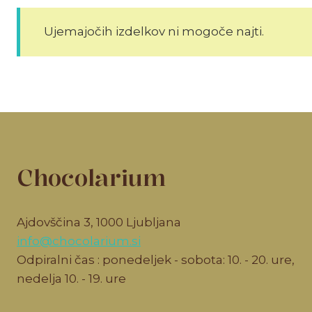
Ujemajočih izdelkov ni mogoče najti.
Chocolarium
Ajdovščina 3, 1000 Ljubljana
info@chocolarium.si
Odpiralni čas : ponedeljek - sobota: 10. - 20. ure,
nedelja 10. - 19. ure