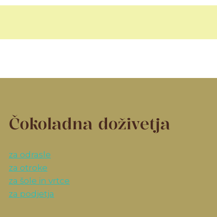
Čokoladna doživetja
za odrasle
za otroke
za šole in vrtce
za podjetja